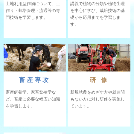
⼟地利⽤型作物について、⼟
講義で植物の分類や植物⽣理
作り・栽培管理・流通等の専
を中⼼に学び、栽培技術の基
⾨技術を学習します。
礎から応⽤までを学習しま
す。
畜産専攻
研 修
畜産飼養学、家畜繁殖学な
新規就農をめざす方や就農間
ど、畜産に必要な幅広い知識
もない方に対し研修を実施し
を学習します。
ています。