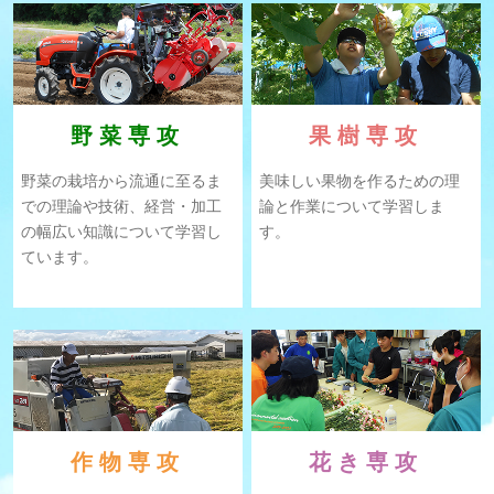
野菜専攻
果樹専攻
野菜の栽培から流通に⾄るま
美味しい果物を作るための理
での理論や技術、経営・加⼯
論と作業について学習しま
の幅広い知識について学習し
す。
ています。
作物専攻
花き専攻