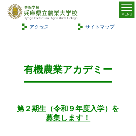
MENU
アクセス
サイトマップ
Home
>
教育
>
有機農業アカデミー #2
有機農業アカデミー
第２期生（令和９年度入学）を
募集します！