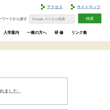
アクセス
サイトマップ
ーワードから探す
入学案内
一般の方へ
研 修
リンク集
特色
容
介
画
学生募集
進路状況
オープンキャンパス
夢花菜
収穫祭
求人募集
研修案内
新規就農者等研修（短期研修）
新規就農者等育成研修（実践研修
れました。