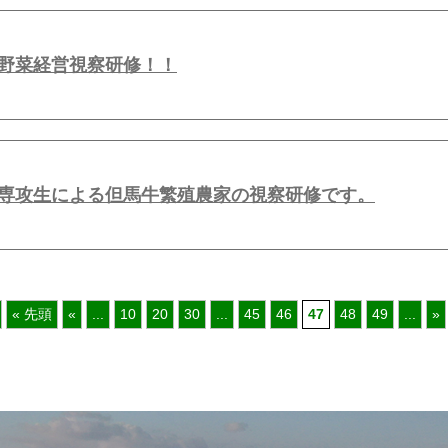
野菜経営視察研修！！
専攻生による但馬牛繁殖農家の視察研修です。
« 先頭
«
...
10
20
30
...
45
46
47
48
49
...
»