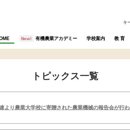
キ
OME
有機農業アカデミー
学校案内
教 育
概要・組織
沿革
行事予定
施設
学校評価
交通アクセス
教育の
教育内
専攻紹
教育計
トピックス一覧
連より農業大学校に寄贈された農業機械の報告会が行わ