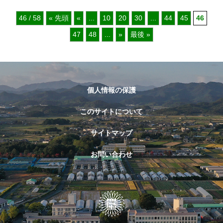
46 / 58
« 先頭
«
...
10
20
30
...
44
45
46
47
48
...
»
最後 »
個人情報の保護
このサイトについて
サイトマップ
お問い合わせ