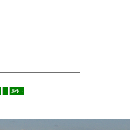
»
最後 »