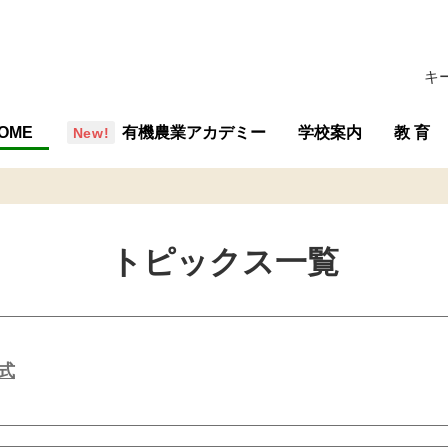
キ
OME
有機農業アカデミー
学校案内
教 育
概要・組織
沿革
行事予定
施設
学校評価
交通アクセス
教育の
教育内
専攻紹
教育計
トピックス一覧
式