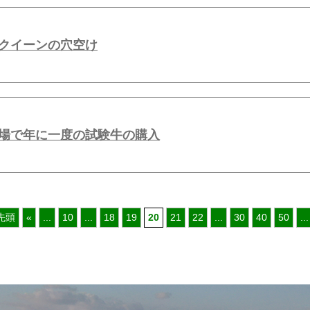
クイーンの穴空け
場で年に一度の試験牛の購入
 先頭
«
...
10
...
18
19
20
21
22
...
30
40
50
...