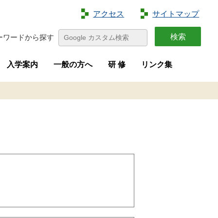
アクセス
サイトマップ
ーワードから探す
入学案内
一般の方へ
研 修
リンク集
特色
容
介
画
学生募集
進路状況
オープンキャンパス
夢花菜
収穫祭
求人募集
研修案内
新規就農者等研修（短期研修）
新規就農者等育成研修（実践研修