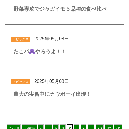
野菜専攻でジャガイモ３品種の食べ比べ
2025年05月08日
トピックス
たこパ
やろうよ！！
2025年05月08日
トピックス
農大の実習中にカウボーイ出現！
7 / 58
« 先頭
«
...
5
6
7
8
9
...
20
30
40