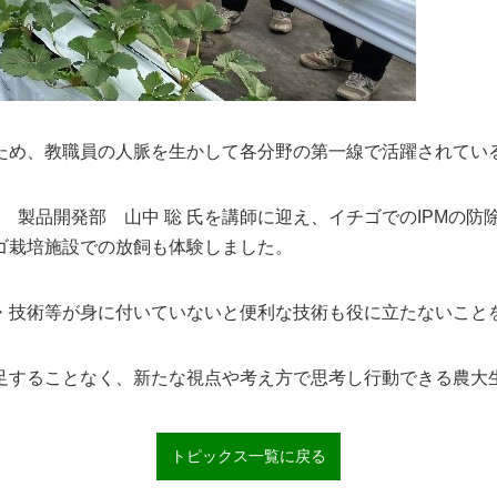
め、教職員の人脈を生かして各分野の第一線で活躍されてい
製品開発部 山中 聡 氏を講師に迎え、イチゴでの
IPM
の防
ゴ栽培施設での放飼も体験しました。
技術等が身に付いていないと便利な技術も役に立たないこと
することなく、新たな視点や考え方で思考し行動できる農大
トピックス一覧に戻る