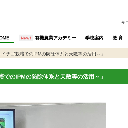
キ
OME
有機農業アカデミー
学校案内
教 育
概要・組織
沿革
行事予定
施設
学校評価
交通アクセス
教育の
教育内
専攻紹
教育計
イチゴ栽培でのIPMの防除体系と天敵等の活用～」
培でのIPMの防除体系と天敵等の活用～」