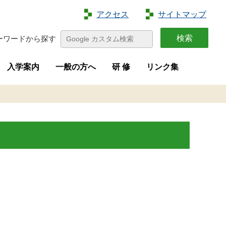
アクセス
サイトマップ
ーワードから探す
入学案内
一般の方へ
研 修
リンク集
特色
容
介
画
学生募集
進路状況
オープンキャンパス
夢花菜
収穫祭
求人募集
研修案内
新規就農者等研修（短期研修）
新規就農者等育成研修（実践研修