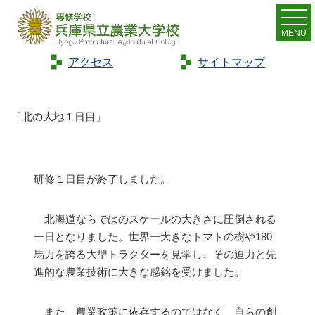
MENU
アクセス
サイトマップ
Home
>
トピックス
>
「北の大地１日目」
「北の大地１日目」
研修１日目が終了しました。
北海道ならではのスケールの大きさに圧倒される
一日となりました。世界一大きなトマトの樹や
180
馬力を誇る大型トラクターを見学し、その迫力と先
進的な農業技術に大きな感銘を受けました。
また、農業政策に依存するのではなく、自らの創