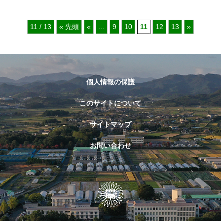
11 / 13
« 先頭
«
...
9
10
11
12
13
»
個人情報の保護
このサイトについて
サイトマップ
お問い合わせ