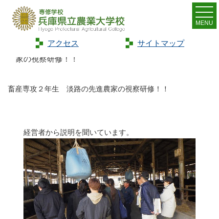
MENU
アクセス
サイトマップ
Home
>
トピックス
>
畜産専攻２年生 淡路の先進農
家の視察研修！！
畜産専攻２年生 淡路の先進農家の視察研修！！
経営者から説明を聞いています。