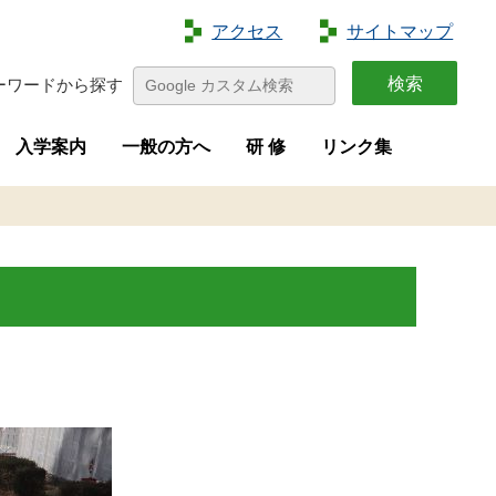
アクセス
サイトマップ
ーワードから探す
入学案内
一般の方へ
研 修
リンク集
特色
容
介
画
学生募集
進路状況
オープンキャンパス
夢花菜
収穫祭
求人募集
研修案内
新規就農者等研修（短期研修）
新規就農者等育成研修（実践研修