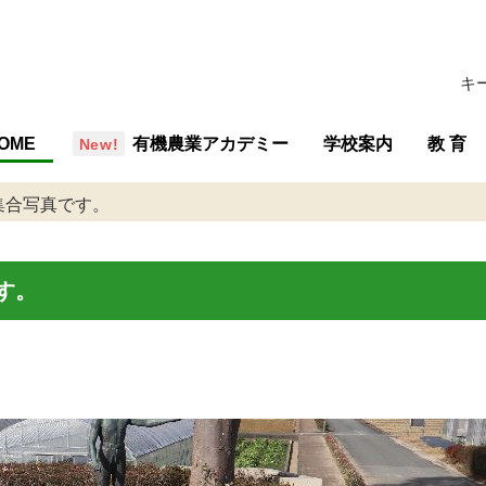
キ
OME
有機農業アカデミー
学校案内
教 育
概要・組織
沿革
行事予定
施設
学校評価
交通アクセス
教育の
教育内
専攻紹
教育計
集合写真です。
す。