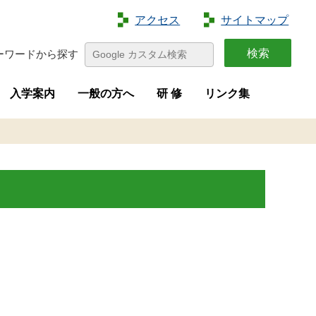
アクセス
サイトマップ
ーワードから探す
入学案内
一般の方へ
研 修
リンク集
特色
容
介
画
学生募集
進路状況
オープンキャンパス
夢花菜
収穫祭
求人募集
研修案内
新規就農者等研修（短期研修）
新規就農者等育成研修（実践研修