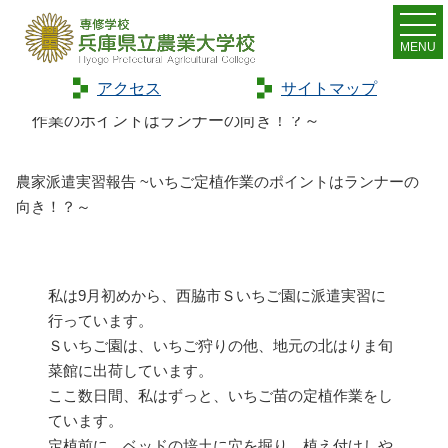
MENU
アクセス
サイトマップ
Home
>
トピックス
>
農家派遣実習報告 ~いちご定植
作業のポイントはランナーの向き！？～
農家派遣実習報告 ~いちご定植作業のポイントはランナーの
向き！？～
私は9月初めから、西脇市Ｓいちご園に派遣実習に
行っています。
Ｓいちご園は、いちご狩りの他、地元の北はりま旬
菜館に出荷しています。
ここ数日間、私はずっと、いちご苗の定植作業をし
ています。
定植前に、ベッドの培土に穴を掘り、植え付けしや