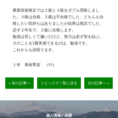
農業技術検定では２級と３級をダブル受験しまし
た。３級は合格、２級は不合格でした。どちらも合
格したい気持ちはありましたが結果は残念でした。
必ず２年生で、２級に合格します。
勉強は苦しくて嫌いだけど、努力は必ず実を結ぶ。
そのことを1番実感できるのは、勉強です。
これからも頑張ります。
１年 果樹専攻 （Y.I）
« 前の記事へ
トピックス一覧に戻る
次の記事へ »
個人情報の保護