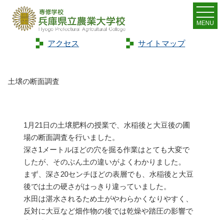
MENU
アクセス
サイトマップ
Home
>
トピックス
>
土壌の断面調査
土壌の断面調査
1月21日の土壌肥料の授業で、水稲後と大豆後の圃
場の断面調査を行いました。
深さ1メートルほどの穴を掘る作業はとても大変で
したが、そのぶん土の違いがよくわかりました。
まず、深さ20センチほどの表層でも、水稲後と大豆
後では土の硬さがはっきり違っていました。
水田は湛水されるため土がやわらかくなりやすく、
反対に大豆など畑作物の後では乾燥や踏圧の影響で