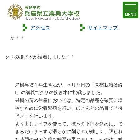
MENU
アクセス
サイトマップ
Home
>
トピックス
>
クリの接ぎ木が活着しまし
た！！
クリの接ぎ木が活着しました！！
果樹専攻１年生４名が、５月９日の「果樹栽培各論
I」の講義でクリの接ぎ木に挑戦しました。
果樹の苗木生産においては、特定の品種を確実に増
やすために栄養繁殖を行い、ほとんどの品目で「接
ぎ木」を行います。
切り出しナイフを使って、穂木の下部を斜めに、で
きるだけまっすぐ滑らかに削ぐのが難しく、限られ
た時間の中で何度も練習を重ねました。その後、穂