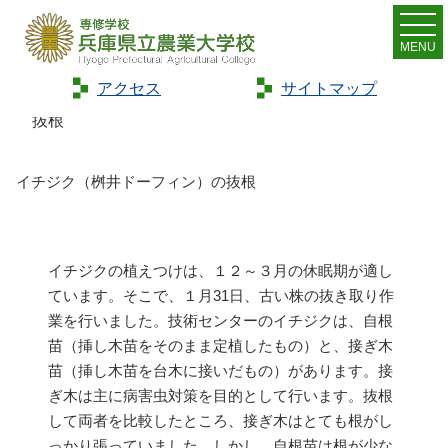
MENU
アクセス
サイトマップ
Home
>
トピックス
>
イチジク（桝井ドーフィン）の
抜根
イチジク（桝井ドーフィン）の抜根
イチジクの植えつけは、１２～３月の休眠期が適し
ています。そこで、１月31日、古い株の抜き取り作
業を行いました。技術センターのイチジクは、自根
苗（挿し木苗をそのまま定植したもの）と、接ぎ木
苗（挿し木苗を台木に接いだもの）があります。接
ぎ木は主に病害虫対策を目的として行います。抜根
して両者を比較したところ、接ぎ木はとても根がし
っかり張っていました。しかし、自根苗は根が少な