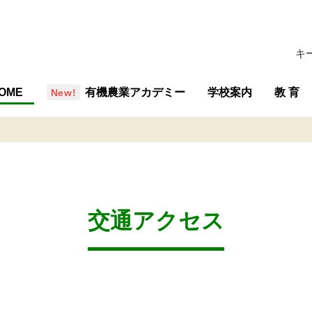
キ
OME
有機農業アカデミー
学校案内
教 育
概要・組織
沿革
行事予定
施設
学校評価
交通アクセス
教育の
教育内
専攻紹
教育計
交通アクセス