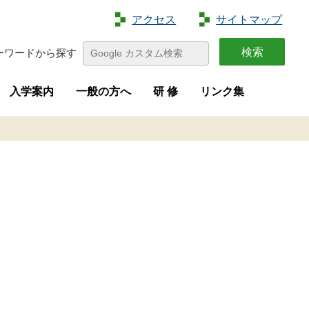
アクセス
サイトマップ
ーワードから探す
入学案内
一般の方へ
研 修
リンク集
特色
容
介
画
学生募集
進路状況
オープンキャンパス
夢花菜
収穫祭
求人募集
研修案内
新規就農者等研修（短期研修）
新規就農者等育成研修（実践研修