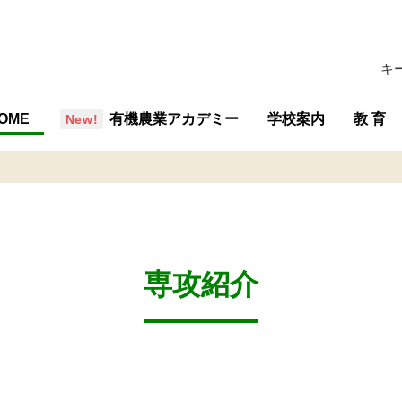
キ
OME
有機農業アカデミー
学校案内
教 育
概要・組織
沿革
行事予定
施設
学校評価
交通アクセス
教育の
教育内
専攻紹
教育計
専攻紹介