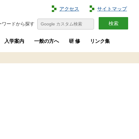
アクセス
サイトマップ
ーワードから探す
入学案内
一般の方へ
研 修
リンク集
特色
容
介
画
学生募集
進路状況
オープンキャンパス
夢花菜
収穫祭
求人募集
研修案内
新規就農者等研修（短期研修）
新規就農者等育成研修（実践研修