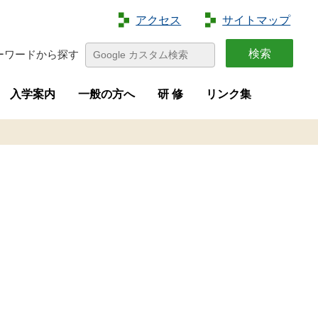
アクセス
サイトマップ
ーワードから探す
入学案内
一般の方へ
研 修
リンク集
特色
容
介
画
学生募集
進路状況
オープンキャンパス
夢花菜
収穫祭
求人募集
研修案内
新規就農者等研修（短期研修）
新規就農者等育成研修（実践研修