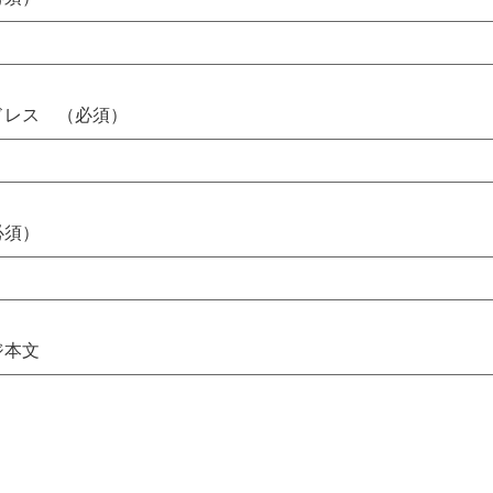
ドレス （必須）
必須）
ジ本文