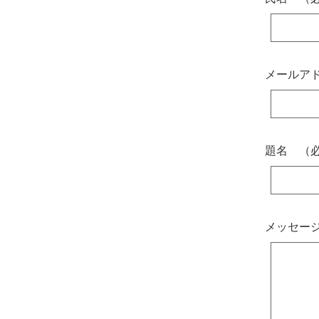
メールア
題名 （
メッセー