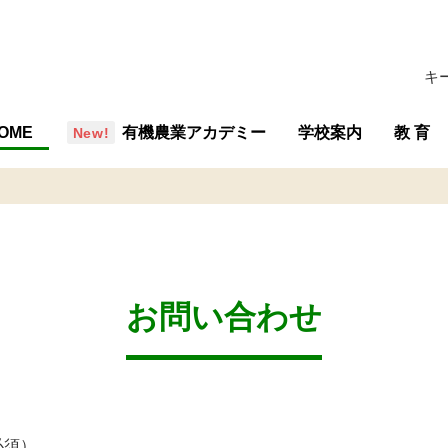
キ
OME
有機農業アカデミー
学校案内
教 育
概要・組織
沿革
行事予定
施設
学校評価
交通アクセス
教育の
教育内
専攻紹
教育計
お問い合わせ
必須）