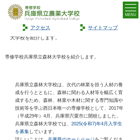
MENU
アクセス
サイトマップ
Home
>
お知らせ
>
新着情報
>
専修学校兵庫県立森林
大学校を紹介します。
専修学校兵庫県立森林大学校を紹介します。
兵庫県立森林大学校は、次代の林業を担う人材の養
成を行うとともに、森林に関わる人材等を幅広く育
成するため、森林、林業や木材に関する専門知識や
技術等を学ぶ西日本唯一の専修学校として、2017年
（平成29年）4月、兵庫県宍粟市に開校しました。
兵庫県立森林大学校では、
2025(令和7)年4月入学生
を募集
しています。
詳しいことは、
兵庫県のホームページ
をご覧くださ