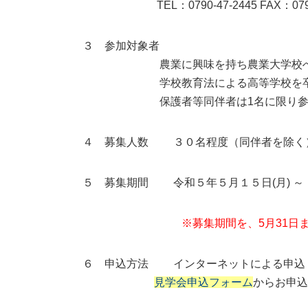
TEL：0790-47-2445 FAX：0790
３ 参加対象者
農業に興味を持ち農業大学校への入学
学校教育法による高等学校を卒業した
保護者等同伴者は1名に限り参加可
４ 募集人数 ３０名程度（同伴者を除
５ 募集期間 令和５年５月１５日(月) ～ 
※募集期間を、5月31日
６ 申込方法 インターネットによ
見学会申込フォーム
からお申込