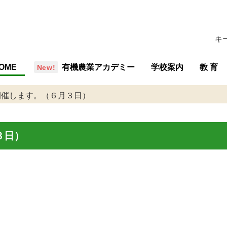
キ
OME
有機農業アカデミー
学校案内
教 育
概要・組織
沿革
行事予定
施設
学校評価
交通アクセス
教育の
教育内
専攻紹
教育計
開催します。（６月３日）
３日）