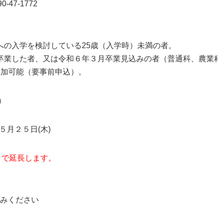
-47-1772
を検討している25歳（入学時）未満の者。
者、又は令和６年３月卒業見込みの者（普通科、農
能（要事前申込）。
く）
５月２５日(木)
まで延長します。
る申込
みください