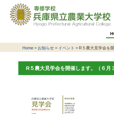
H
Home
>
お知らせ
>
イベント
>
R５農大見学会を
R５農大見学会を開催します。（６月