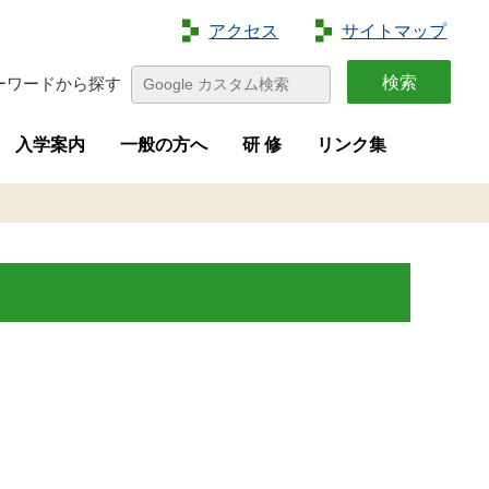
アクセス
サイトマップ
ーワードから探す
入学案内
一般の方へ
研 修
リンク集
特色
容
介
画
学生募集
進路状況
オープンキャンパス
夢花菜
収穫祭
求人募集
研修案内
新規就農者等研修（短期研修）
新規就農者等育成研修（実践研修