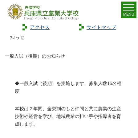
MENU
アクセス
サイトマップ
Home
>
お知らせ
>
新着情報
>
一般入試（後期）のお
知らせ
一般入試（後期）のお知らせ
◆一般入試（後期）を実施します。募集人数15名程
度
本校は２年間、全寮制のもと仲間と共に農業の生産
技術や経営を学び、地域農業の担い手や指導者を育
成します。