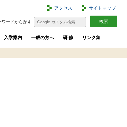
アクセス
サイトマップ
ーワードから探す
入学案内
一般の方へ
研 修
リンク集
特色
容
介
画
学生募集
進路状況
オープンキャンパス
夢花菜
収穫祭
求人募集
研修案内
新規就農者等研修（短期研修）
新規就農者等育成研修（実践研修