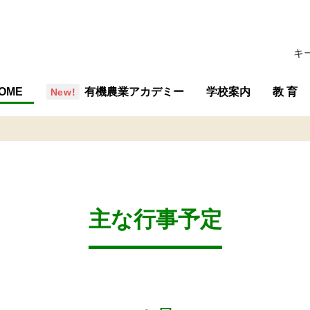
キ
OME
有機農業アカデミー
学校案内
教 育
概要・組織
沿革
行事予定
施設
学校評価
交通アクセス
教育の
教育内
専攻紹
教育計
主な行事予定