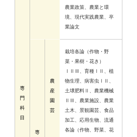
農業政策、農業と環
境、現代実践農業、卒
業論文
栽培各論（作物・野
菜・果樹・花き）
ⅠⅡⅢ、育種ⅠⅡ、植
農
物生理、病害虫ⅠⅡ、
専
産
土壌肥料Ⅱ、農業機械
門
園
ⅡⅢ、農業施設、農業
科
芸
土木、景観園芸、食品
目
加工、応用生物、流通
各論（作物、野菜、花
専