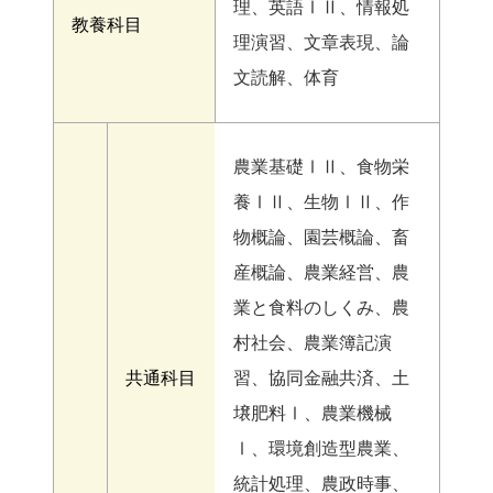
理、英語ⅠⅡ、情報処
教養科目
理演習、文章表現、論
文読解、体育
農業基礎ⅠⅡ、食物栄
養ⅠⅡ、生物ⅠⅡ、作
物概論、園芸概論、畜
産概論、農業経営、農
業と食料のしくみ、農
村社会、農業簿記演
共通科目
習、協同金融共済、土
壌肥料Ⅰ、農業機械
Ⅰ、環境創造型農業、
統計処理、農政時事、