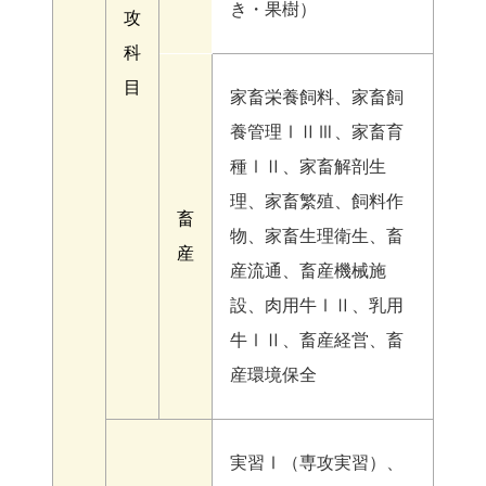
き・果樹）
攻
科
目
家畜栄養飼料、家畜飼
養管理ⅠⅡⅢ、家畜育
種ⅠⅡ、家畜解剖生
理、家畜繁殖、飼料作
畜
物、家畜生理衛生、畜
産
産流通、畜産機械施
設、肉用牛ⅠⅡ、乳用
牛ⅠⅡ、畜産経営、畜
産環境保全
実習Ⅰ（専攻実習）、